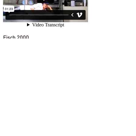
Fisch 2000
Choreografin: Magali Sander Fett
Filmemacher: Martin Kemner
Komponist: Jonas Wiese
Assistentin: Fiona Steller